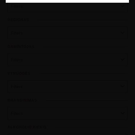
Filters:
REGIONAS
Filters:
GAMINTOJAS
Filters:
VYNUOGĖS
Filters:
BRANDINIMAS
Filters:
ALKOHOLIO KIEKIS