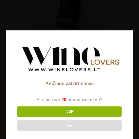
Borgoluce Prosecco Valdobbiadene
Superiore DOCG Extra Dry
€
22.00
Amžiaus patvirtinimas
Slapukai (angl. cookies)
Mūsų svetainėje naudojami slapukai (angl. cookies). Jei
Ar Jums yra
20
ar daugiau metų?
sutinkate su slapukų naudojimu, spauskite "Sutinku" ir
toliau naudokitės svetaine.
TAIP
Parinktys
Sutinku
NE
ŠALIS