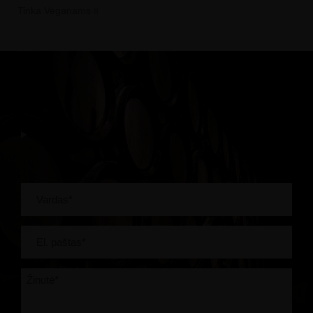
Tinka Veganams
8