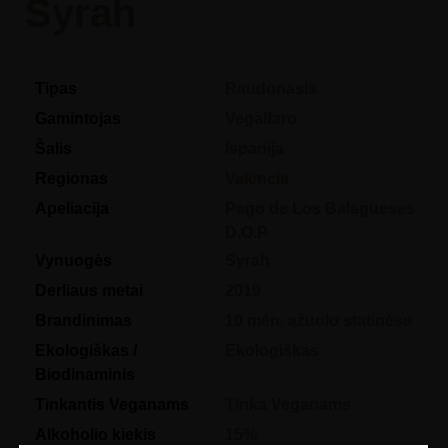
Syrah
Tipas
Raudonasis
Gamintojas
Vegalfaro
Šalis
Ispanija
Regionas
Valencia
Apeliacija
Pago de Los Balagueses
D.O.P
Vynuogės
Syrah
Derliaus metai
2019
Brandinimas
10 mėn. ąžuolo statinėse
Ekologiškas /
Ekologiškas
Biodinaminis
Tinkantis Veganams
Tinka Veganams
Alkoholio kiekis
15%