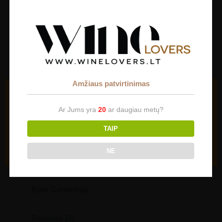
Talpa
0,75l
€
32.00
Out of stock
Amžiaus patvirtinimas
Slapukai (angl. cookies)
Mūsų svetainėje naudojami slapukai (angl. cookies). Jei
Ar Jums yra
20
ar daugiau metų?
sutinkate su slapukų naudojimu, spauskite "Sutinku" ir
toliau naudokitės svetaine.
TAIP
Parinktys
Sutinku
NE
Aprašymas
Apie Gamintoją
Reviews (0)