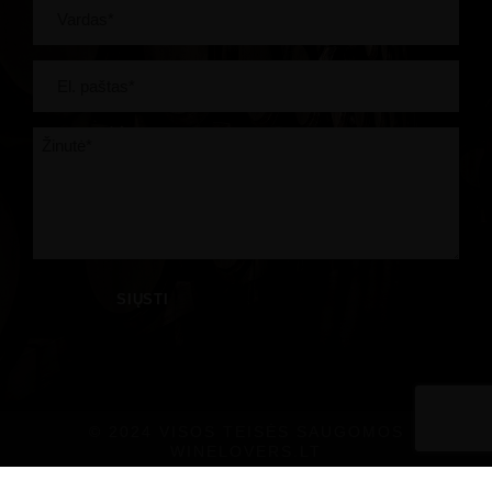
© 2024 VISOS TEISĖS SAUGOMOS
WINELOVERS.LT