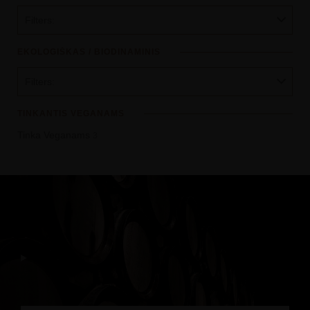
Filters:
EKOLOGIŠKAS / BIODINAMINIS
Filters:
TINKANTIS VEGANAMS
Tinka Veganams
3