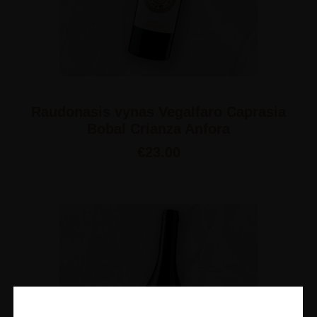
Raudonasis vynas Vegalfaro Caprasia
Bobal Crianza Anfora
€
23.00