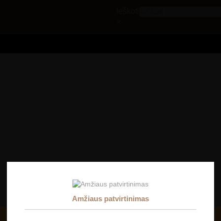
Ieškoti
×
YNAS
ŠAMPANAS
PUTOJANTYS
STIPRIEJ
Amžiaus patvirtinimas