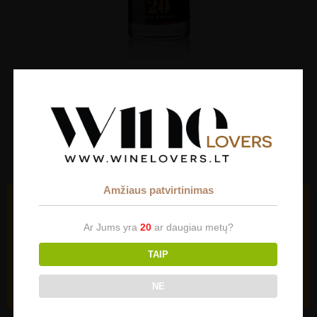
Likerinis vynas Vallado 20 Years Tawny
Port
€
52.50
Amžiaus patvirtinimas
Slapukai (angl. cookies)
Mūsų svetainėje naudojami slapukai (angl. cookies). Jei
Ar Jums yra
20
ar daugiau metų?
sutinkate su slapukų naudojimu, spauskite "Sutinku" ir
toliau naudokitės svetaine.
TAIP
Parinktys
Sutinku
NE
ŠALIS