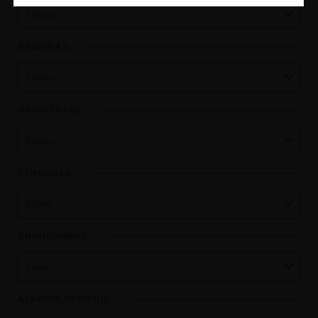
Filters:
REGIONAS
Filters:
GAMINTOJAS
Filters:
VYNUOGĖS
Filters:
BRANDINIMAS
Filters:
ALKOHOLIO KIEKIS