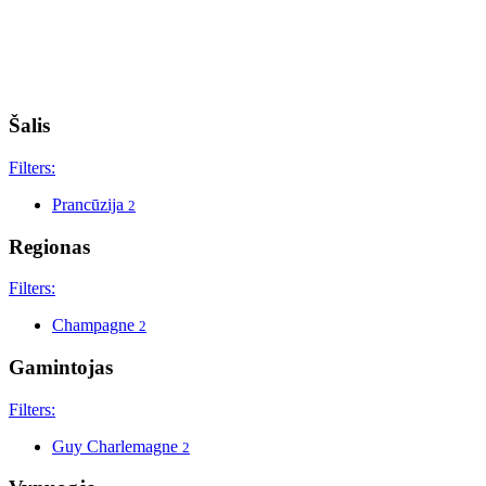
Šalis
Filters:
Prancūzija
2
Regionas
Filters:
Champagne
2
Gamintojas
Filters:
Guy Charlemagne
2