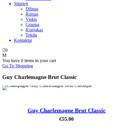
Stiprieji
Džinas
Romas
Viskis
Grappa
Konjakas
Tekila
Kontaktai
0
You have
0 items
in your cart
Go To Shopping
Guy Charlemagne Brut Classic
Guy Charlemagne Brut Classic
€
55.00