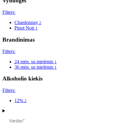
Vynuogės
Filters:
Chardonnay
2
Pinot Noir
1
Brandinimas
Filters:
24 mėn. su mielėmis
1
36 mėn. su mielėmis
1
Alkoholio kiekis
Filters:
12%
2