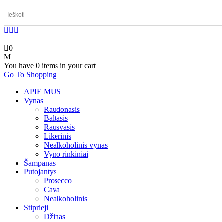
0
You have
0 items
in your cart
Go To Shopping
APIE MUS
Vynas
Raudonasis
Baltasis
Rausvasis
Likerinis
Nealkoholinis vynas
Vyno rinkiniai
Šampanas
Putojantys
Prosecco
Cava
Nealkoholinis
Stiprieji
Džinas