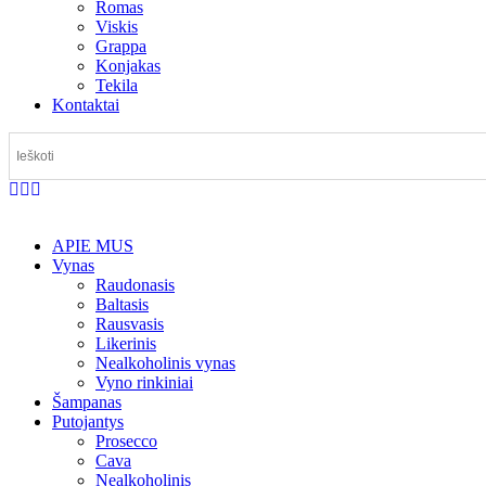
Romas
Viskis
Grappa
Konjakas
Tekila
Kontaktai
APIE MUS
Vynas
Raudonasis
Baltasis
Rausvasis
Likerinis
Nealkoholinis vynas
Vyno rinkiniai
Šampanas
Putojantys
Prosecco
Cava
Nealkoholinis