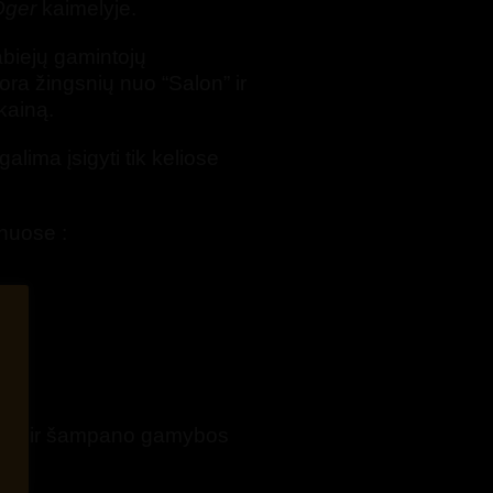
 Oger
kaimelyje.
biejų gamintojų
ra žingsnių nuo “Salon” ir
ainą.
lima įsigyti tik keliose
anuose :
ldas ir šampano gamybos