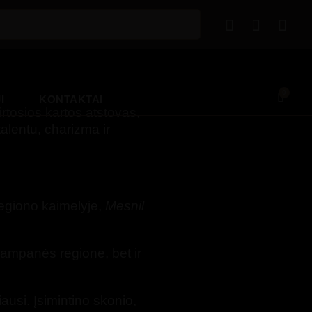
0
I
KONTAKTAI
rtosios kartos atstovas,
alentu, charizma ir
egiono kaimelyje,
Mesnil
Šampanės regione, bet ir
ausi. Įsimintino skonio,