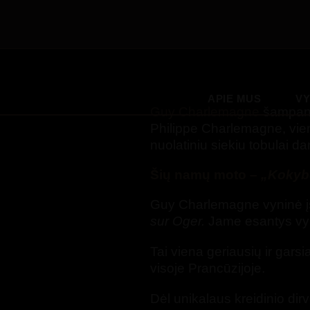
APIE MUS
V
Guy Charlemagne
šampano 
Philippe Charlemagne, viena
nuolatiniu siekiu tobulai da
Šių namų moto –
„Kokybė
Guy Charlemagne vyninė įs
sur Oger.
Jame esantys vyn
Tai viena geriausių ir garsi
visoje Prancūzijoje.
Dėl unikalaus kreidinio dir