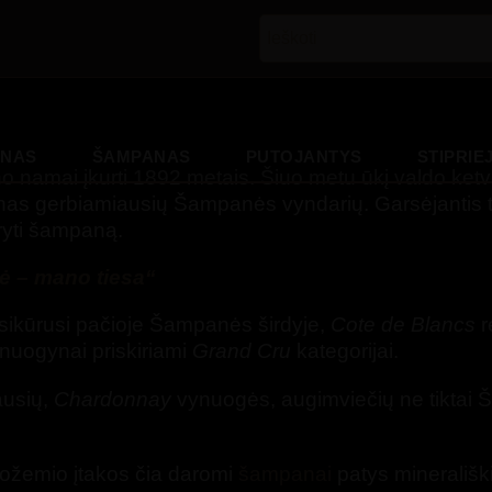
YNAS
ŠAMPANAS
PUTOJANTYS
STIPRIEJ
namai įkurti 1892 metais. Šiuo metu ūkį valdo ketvi
s gerbiamiausių Šampanės vyndarių. Garsėjantis t
ryti šampaną.
 – mano tiesa“
ikūrusi pačioje Šampanės širdyje,
Cote de Blancs
r
uogynai priskiriami
Grand Cru
kategorijai.
ausių,
Chardonnay
vynuogės, augimviečių ne tiktai 
vožemio įtakos čia daromi
šampanai
patys minerališki