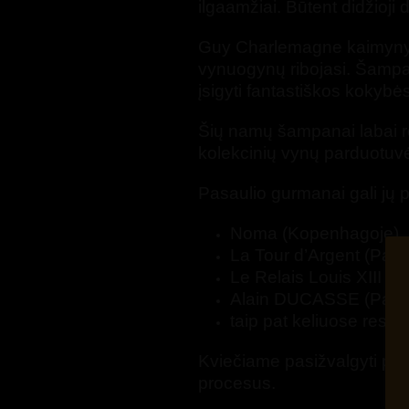
ilgaamžiai. Būtent didžio
Guy Charlemagne kaimynyst
vynuogynų ribojasi. Šampano
įsigyti fantastiškos koky
Šių namų šampanai labai reti
kolekcinių vynų parduotu
Pasaulio gurmanai gali jų 
Noma (Kopenhagoje)
La Tour d’Argent (Pary
Le Relais Louis XIII (P
Alain DUCASSE (Paryž
taip pat keliuose resto
Kviečiame pasižvalgyti p
procesus.