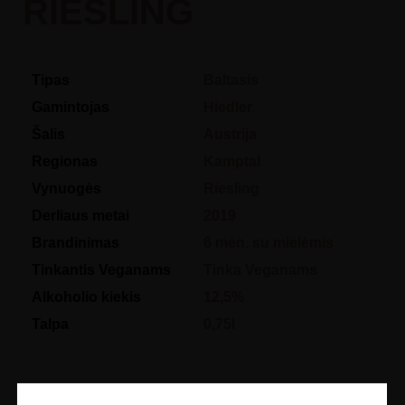
RIESLING
Tipas
Baltasis
Gamintojas
Hiedler
Šalis
Austrija
Regionas
Kamptal
Vynuogės
Riesling
Derliaus metai
2019
Brandinimas
6 mėn. su mielėmis
Tinkantis Veganams
Tinka Veganams
Alkoholio kiekis
12,5%
Talpa
0,75l
€
26.00