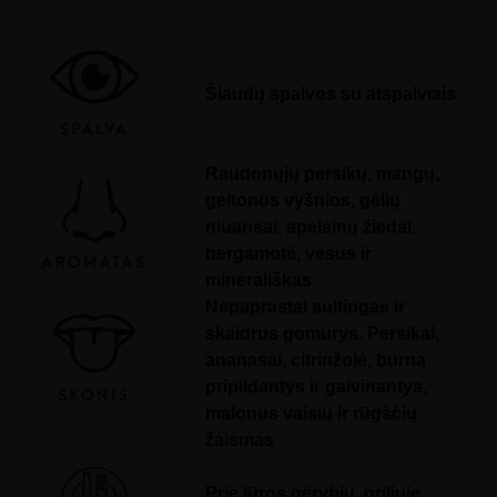
i
s
e
r
R
I
Šiaudų spalvos su atspalviais
E
S
L
I
N
G
Raudonųjų persikų, mangų,
q
geltonos vyšnios, gėlių
u
a
niuansai, apelsinų žiedai,
n
t
bergamotė, vėsus ir
i
minerališkas
t
y
Nepaprastai sultingas ir
skaidrus gomurys. Persikai,
ananasai, citrinžolė, burną
pripildantys ir gaivinantys,
malonus vaisių ir rūgščių
žaismas
Prie jūros gėrybių, griliuje