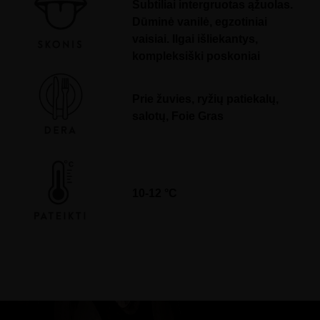
a
Subtiliai intergruotas ąžuolas.
y
M
Dūminė vanilė, egzotiniai
A
vaisiai. Ilgai išliekantys,
G
N
kompleksiški poskoniai
U
M
q
u
Prie žuvies, ryžių patiekalų,
a
n
salotų, Foie Gras
t
i
t
y
10-12 °C