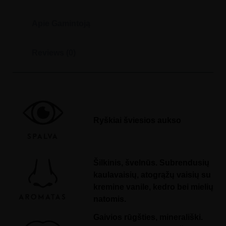
l
f
a
r
Apie Gamintoją
o
P
a
g
Reviews (0)
o
d
e
L
o
s
B
a
l
Ryškiai šviesios aukso
a
g
u
e
s
e
Šilkinis, švelnūs. Subrendusių
s
C
kaulavaisių, atogrąžų vaisių su
h
a
kremine vanile, kedro bei mielių
r
d
natomis.
o
n
Gaivios rūgšties, minerališki.
n