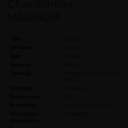
Chardonnay
MAGNUM
Tipas
Baltasis
Gamintojas
Vegalfaro
Šalis
Ispanija
Regionas
Valencia
Apeliacija
Pago de Los Balagueses
D.O.P
Vynuogės
Chardonnay
Derliaus metai
2018
Brandinimas
7 mėn. ąžuolo statinėse
Ekologiškas /
Ekologiškas
Biodinaminis