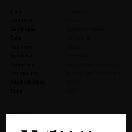
Tipas
Likerinis
Saldumas
saldus
Gamintojas
Quinta do Vallado
Šalis
Portugalija
Regionas
Douro
Apeliacija
Porto DOC
Vynuogės
kitos
,
Moscatel Galego
Brandinimas
36 mėn. plieno statinėse
Alkoholio kiekis
19,5%
Talpa
0,75l
€
26.00
In stock