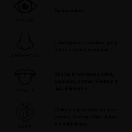
a
l
Šviesi aukso
t
a
s
q
u
a
n
t
Labai gaivus ir sodrus, gėlių
i
t
natos ir citrinų aromatas.
y
Stiprus kristalizuotų vaisių
(apelsinų) skonis. Švelnus ir
ilgai išliekantis.
Puikus kaip aperityvas, prie
žuvies, jūros gėrybių, salotų
bei kokteiliams.