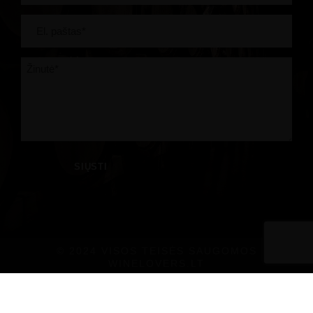
© 2024 VISOS TEISĖS SAUGOMOS
WINELOVERS.LT